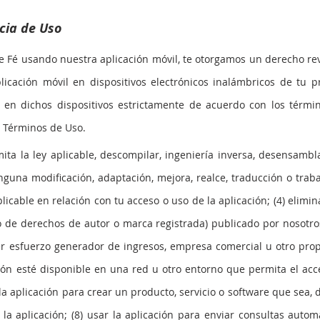
cia de Uso
e Fé usando nuestra aplicación móvil, te otorgamos un derecho revo
plicación móvil en dispositivos electrónicos inalámbricos de tu p
l en dichos dispositivos estrictamente de acuerdo con los térmi
s Términos de Uso.
ta la ley aplicable, descompilar, ingeniería inversa, desensambla
inguna modificación, adaptación, mejora, realce, traducción o trabaj
licable en relación con tu acceso o uso de la aplicación; (4) elimin
o de derechos de autor o marca registrada) publicado por nosotros
ier esfuerzo generador de ingresos, empresa comercial u otro prop
ción esté disponible en una red u otro entorno que permita el acc
la aplicación para crear un producto, servicio o software que sea,
a aplicación; (8) usar la aplicación para enviar consultas autom