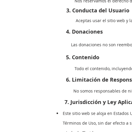
Nos reservamos el derecho de mod
3. Conducta del Usuario
Aceptas usar el sitio web y la apl
4.
Donacion
es
Las donaciones no son reembol
5.
Contenido
T
odo el contenido, incluyendo
6.
Limitación de Respons
No somos responsables de nin
7.
J
urisdicción y Ley Aplic
Este sitio web se aloja en Estados U
Términos de Uso, sin dar efecto a s