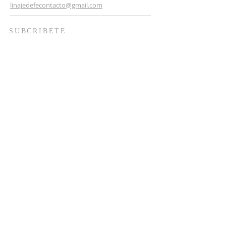
linajedefecontacto@gmail.com
SUBCRIBETE
ESCRIBE TU CORREO AQUI
Subscribete Ahora
2025 global professional help