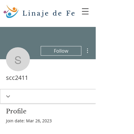
Linaje de Fe
More actions
Follow
scc2411
scc2411
Profile
Join date: Mar 26, 2023