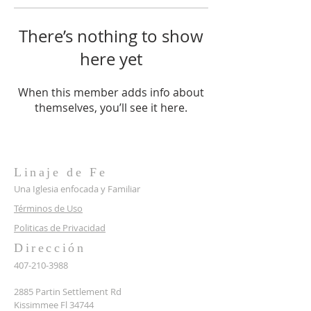
There’s nothing to show
here yet
When this member adds info about
themselves, you’ll see it here.
Linaje de Fe
Una Iglesia enfocada y Familiar
Términos de Uso
Politicas de Privacidad
Dirección
407-210-3988
2885 Partin
Settlement Rd
Kissimmee Fl 34744